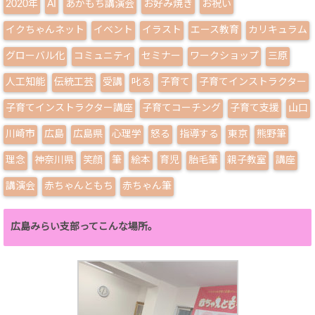
2020年
AI
あかもち講演会
お好み焼き
お祝い
イクちゃんネット
イベント
イラスト
エース教育
カリキュラム
グローバル化
コミュニティ
セミナー
ワークショップ
三原
人工知能
伝統工芸
受講
叱る
子育て
子育てインストラクター
子育てインストラクター講座
子育てコーチング
子育て支援
山口
川崎市
広島
広島県
心理学
怒る
指導する
東京
熊野筆
理念
神奈川県
笑顔
筆
絵本
育児
胎毛筆
親子教室
講座
講演会
赤ちゃんともち
赤ちゃん筆
広島みらい支部ってこんな場所。