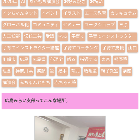
2020年
AI
あかもち講演会
お好み焼き
お祝い
イクちゃんネット
イベント
イラスト
エース教育
カリキュラム
グローバル化
コミュニティ
セミナー
ワークショップ
三原
人工知能
伝統工芸
受講
叱る
子育て
子育てインストラクター
子育てインストラクター講座
子育てコーチング
子育て支援
山口
川崎市
広島
広島県
心理学
怒る
指導する
東京
熊野筆
理念
神奈川県
笑顔
筆
絵本
育児
胎毛筆
親子教室
講座
講演会
赤ちゃんともち
赤ちゃん筆
広島みらい支部ってこんな場所。