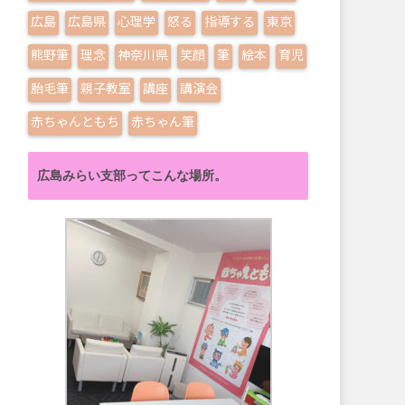
広島
広島県
心理学
怒る
指導する
東京
熊野筆
理念
神奈川県
笑顔
筆
絵本
育児
胎毛筆
親子教室
講座
講演会
赤ちゃんともち
赤ちゃん筆
広島みらい支部ってこんな場所。