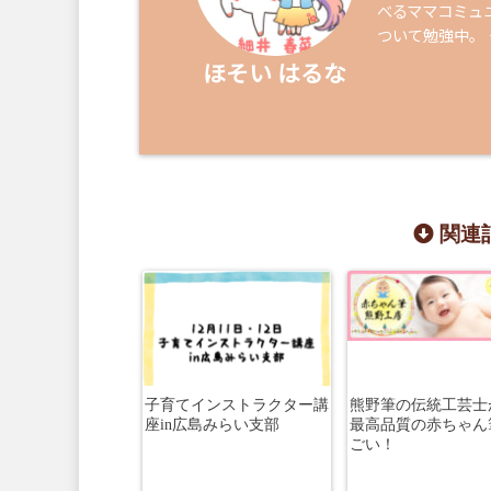
べるママコミュ
ついて勉強中。
ほそい はるな
関連記
子育てインストラクター講
熊野筆の伝統工芸士
座in広島みらい支部
最高品質の赤ちゃん
ごい！