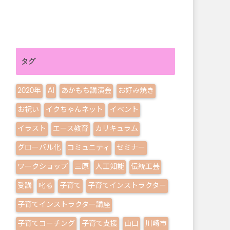
タグ
2020年
AI
あかもち講演会
お好み焼き
お祝い
イクちゃんネット
イベント
イラスト
エース教育
カリキュラム
グローバル化
コミュニティ
セミナー
ワークショップ
三原
人工知能
伝統工芸
受講
叱る
子育て
子育てインストラクター
子育てインストラクター講座
子育てコーチング
子育て支援
山口
川崎市