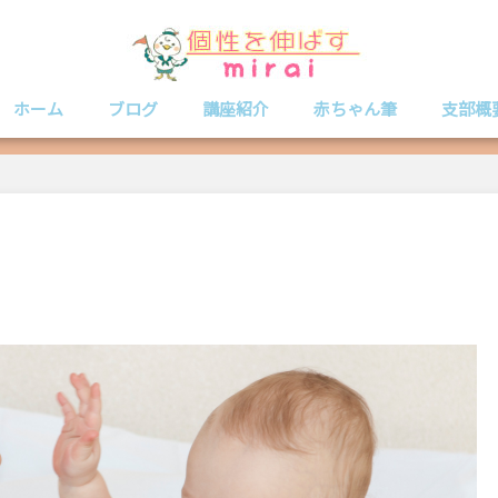
家族みんなの『個性』を活かして 幸せな未来を築くお手伝いをします！
ホーム
ブログ
講座紹介
赤ちゃん筆
支部概