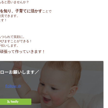
あると思いませんか？
を知り、子育てに活かす
ことで
発見できます。
ます！
もつられて笑顔に。
伸びますことができる！
手伝いします。
頑張って作っていきます！
ローお願いします／
Follow @
feedly