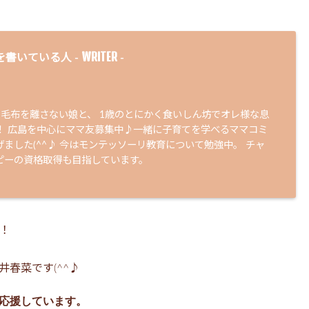
WRITER
を書いている人 -
-
の毛布を離さない娘と、 1歳のとにかく食いしん坊でオレ様な息
！ 広島を中心にママ友募集中♪一緒に子育てを学べるママコミ
ました(^^♪ 今はモンテッソーリ教育について勉強中。 チャ
ピーの資格取得も目指しています。
！
春菜です(^^♪
応援しています。