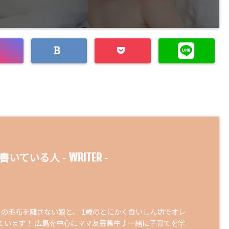
WRITER
書いている人 -
-
りの毛布を離さない娘と、 1歳のとにかく食いしん坊でオレ
ています！ 広島を中心にママ友募集中♪一緒に子育てを学